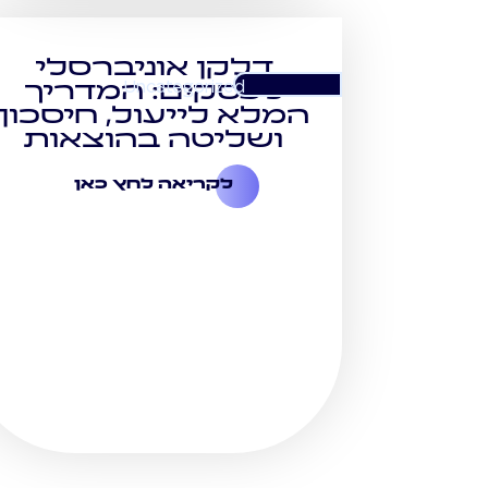
דלקן אוניברסלי
Uncategorized
לעסקים: המדריך
המלא לייעול, חיסכון
ושליטה בהוצאות
לקריאה לחץ כאן