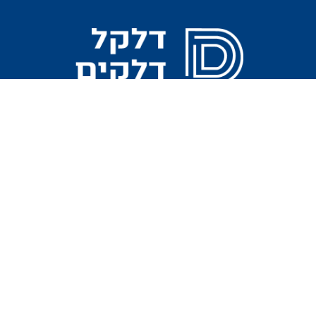
ית
נקודות התקנה
צור קשר
ף בית
קהילת ציון 5, עפולה
דות
טשרניחובסקי 27, חיפה
 זה דלקן אוניברסלי?
עפולה טל: 04-6592444
ודות התקנה
חיפה טל: 04-8330770
ור קשר
מייל:
office@dlakim.co.il