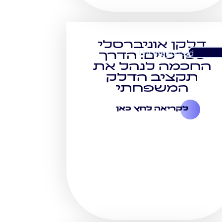
דלקן אוניברסלי
Uncategorized
לפרטיים: הדרך
החכמה לנהל את
תקציב הדלק
המשפחתי
לקריאה לחץ כאן