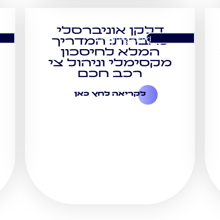
דלקן אוניברסלי
Uncategorized
לחברות: המדריך
המלא לחיסכון
מקסימלי וניהול צי
רכב חכם
לקריאה לחץ כאן