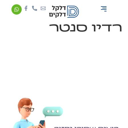
מה זה דלקן אוניברסלי?
רדיו סנטר