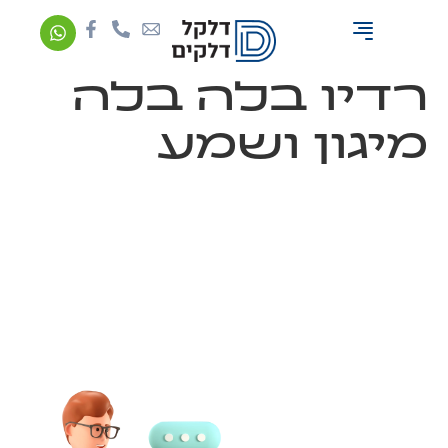
מה זה דלקן אוניברסלי?
רדיו בלה בלה
מיגון ושמע