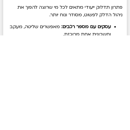
פתרון תדלוק ייעודי מתאים לכל מי שרוצה להפוך את
ניהול הדלק לפשוט, מסודר ונוח יותר.
עסקים עם מספר רכבים:
מאפשרים שליטה, מעקב
וחשבונית אחת מרוכזת.
עצמאים ובעלי מקצוע:
פתרון נוח למי שנמצא
הרבה על הכביש ורוצה פחות התעסקות עם
קבלות.
משפחות עם כמה רכבים:
מאפשר לעקוב אחרי
הוצאות הדלק בצורה ברורה ומסודרת.
נהגים קבועים:
מתאים למי שרוצה תדלוק מהיר ונוח
בלי להתעסק עם תשלום בכל פעם מחדש.
לסיכום: יותר
שליטה, פחות
התעסקות