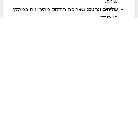
שונים.
שליחים ונהגים:
שצריכים תדלוק מהיר ונוח במהלך
העבודה.
פרילנסרים:
שרוצים לנהל את הוצאות הרכב בצורה
מסודרת יותר.
לסיכום: כלי פשוט
שעושה סדר
בהוצאות הדלק
בעולם העצמאים, כל כלי שחוסך זמן, מפחית התעסקות
ועושה סדר בניהול העסק הוא כלי חשוב.
דלקן אוניברסלי לעצמאים עושה בדיוק את זה: פחות
קבלות, פחות ניירת, פחות התעסקות ויותר שליטה על
הוצאות הדלק.
עם דלקל אתה מקבל פתרון תדלוק נוח עם הצטרפות